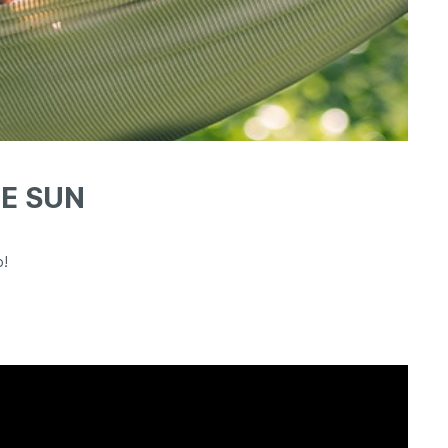
HE SUN
p!