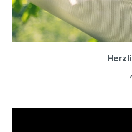
Herzl
W