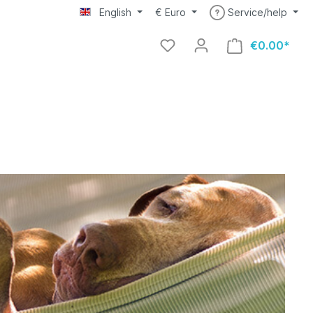
English
€
Euro
Service/help
€0.00*