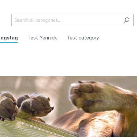
ungstag
Test Yannick
Test category
s Accessories
Accessories
er2
Designs